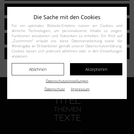
>> FLOSKELN - NEIN DANKE!
Die Sache mit den Cookies
>> ANREDEN & SCHLUSSGRUSS
Für ein optimales Website-Erlebnis nutzen wir Cookies und
ähnliche Technologien, um personalisierte Inhalte zu zeigen,
Funktionen anzubieten und Statistiken zu erheben. Ein Klick auf
>> UMGANG MIT EINWÄNDEN
„Zustimmen“ erlaubt uns diese Datenverarbeitung sowie die
Weitergabe an Drittanbieter gemäß unserer Datenschutzerklärung.
Cookies lassen sich jederzeit ablehnen oder in den Einstellungen
>> GUTE PRESSETEXTE
anpassen.
Ablehnen
Akzeptieren
Datenschutzeinstellungen
Datenschutz
Impressum